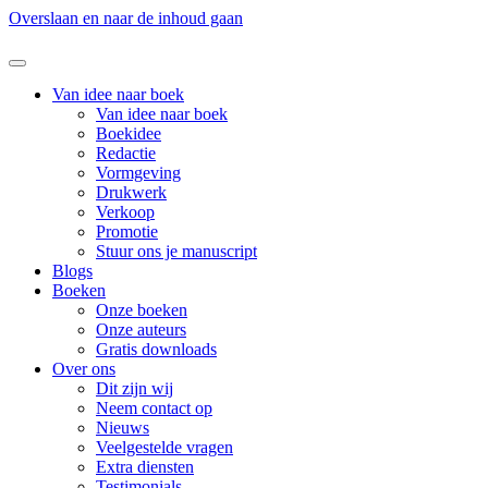
Overslaan en naar de inhoud gaan
Van idee naar boek
Van idee naar boek
Boekidee
Redactie
Vormgeving
Drukwerk
Verkoop
Promotie
Stuur ons je manuscript
Blogs
Boeken
Onze boeken
Onze auteurs
Gratis downloads
Over ons
Dit zijn wij
Neem contact op
Nieuws
Veelgestelde vragen
Extra diensten
Testimonials