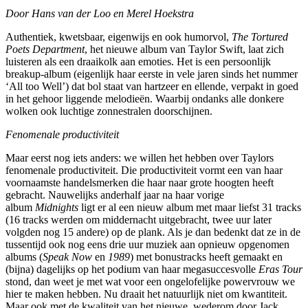
Door Hans van der Loo en Merel Hoekstra
Authentiek, kwetsbaar, eigenwijs en ook humorvol,
The Tortured
Poets Department
, het nieuwe album van Taylor Swift, laat zich
luisteren als een draaikolk aan emoties. Het is een persoonlijk
breakup-album (eigenlijk haar eerste in vele jaren sinds het nummer
‘All too Well’) dat bol staat van hartzeer en ellende, verpakt in goed
in het gehoor liggende melodieën. Waarbij ondanks alle donkere
wolken ook luchtige zonnestralen doorschijnen.
Fenomenale productiviteit
Maar eerst nog iets anders: we willen het hebben over Taylors
fenomenale productiviteit. Die productiviteit vormt een van haar
voornaamste handelsmerken die haar naar grote hoogten heeft
gebracht. Nauwelijks anderhalf jaar na haar vorige
album
Midnights
ligt er al een nieuw album met maar liefst 31 tracks
(16 tracks werden om middernacht uitgebracht, twee uur later
volgden nog 15 andere) op de plank. Als je dan bedenkt dat ze in de
tussentijd ook nog eens drie uur muziek aan opnieuw opgenomen
albums (
Speak Now
en
1989
) met bonustracks heeft gemaakt en
(bijna) dagelijks op het podium van haar megasuccesvolle
Eras Tour
stond, dan weet je met wat voor een ongelofelijke powervrouw we
hier te maken hebben. Nu draait het natuurlijk niet om kwantiteit.
Maar ook met de kwaliteit van het nieuwe, wederom door Jack