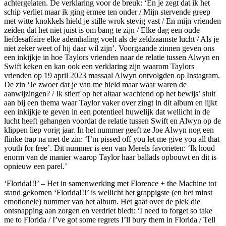
achtergelaten. De verklaring voor de breuk: ‘En je zegt dat ik het
schip verliet maar ik ging ermee ten onder / Mijn stervende greep
met witte knokkels hield je stille wrok stevig vast / En mijn vrienden
zeiden dat het niet juist is om bang te zijn / Elke dag een oude
liefdesaffaire elke ademhaling voelt als de zeldzaamste lucht / Als je
niet zeker weet of hij daar wil zijn’. Voorgaande zinnen geven ons
een inkijkje in hoe Taylors vrienden naar de relatie tussen Alwyn en
Swift keken en kan ook een verklaring zijn waarom Taylors
vrienden op 19 april 2023 massaal Alwyn ontvolgden op Instagram.
De zin ‘Je zwoer dat je van me hield maar waar waren de
aanwijzingen? / Ik stierf op het altaar wachtend op het bewijs’ sluit
aan bij een thema waar Taylor vaker over zingt in dit album en lijkt
een inkijkje te geven in een potentieel huwelijk dat wellicht in de
lucht heeft gehangen voordat de relatie tussen Swift en Alwyn op de
klippen liep vorig jaar. In het nummer geeft ze Joe Alwyn nog een
flinke trap na met de zin: ‘I’m pissed off you let me give you all that
youth for free’. Dit nummer is een van Merels favorieten: ‘Ik houd
enorm van de manier waarop Taylor haar ballads opbouwt en dit is
opnieuw een parel.’
‘Florida!!!’ – Het in samenwerking met Florence + the Machine tot
stand gekomen ‘Florida!!!’ is wellicht het grappigste (en het minst
emotionele) nummer van het album. Het gaat over de plek die
ontsnapping aan zorgen en verdriet biedt: ‘I need to forget so take
me to Florida / I’ve got some regrets I’ll bury them in Florida / Tell