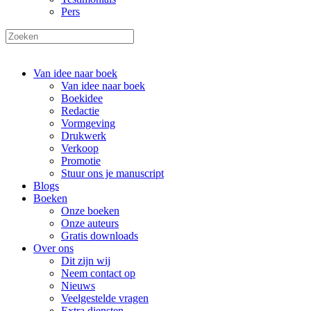
Pers
Van idee naar boek
Van idee naar boek
Boekidee
Redactie
Vormgeving
Drukwerk
Verkoop
Promotie
Stuur ons je manuscript
Blogs
Boeken
Onze boeken
Onze auteurs
Gratis downloads
Over ons
Dit zijn wij
Neem contact op
Nieuws
Veelgestelde vragen
Extra diensten