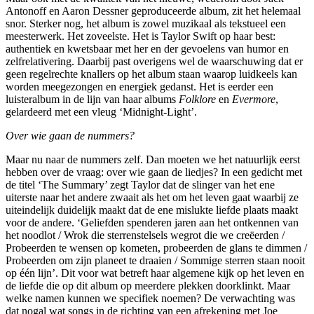
Antonoff en Aaron Dessner geproduceerde album, zit het helemaal
snor. Sterker nog, het album is zowel muzikaal als tekstueel een
meesterwerk. Het zoveelste. Het is Taylor Swift op haar best:
authentiek en kwetsbaar met her en der gevoelens van humor en
zelfrelativering. Daarbij past overigens wel de waarschuwing dat er
geen regelrechte knallers op het album staan waarop luidkeels kan
worden meegezongen en energiek gedanst. Het is eerder een
luisteralbum in de lijn van haar albums
Folklore
en
Evermore
,
gelardeerd met een vleug ‘Midnight-Light’.
Over wie gaan de nummers?
Maar nu naar de nummers zelf. Dan moeten we het natuurlijk eerst
hebben over de vraag: over wie gaan de liedjes? In een gedicht met
de titel ‘The Summary’ zegt Taylor dat de slinger van het ene
uiterste naar het andere zwaait als het om het leven gaat waarbij ze
uiteindelijk duidelijk maakt dat de ene mislukte liefde plaats maakt
voor de andere. ‘Geliefden spenderen jaren aan het ontkennen van
het noodlot / Wrok die sterrenstelsels wegrot die we creëerden /
Probeerden te wensen op kometen, probeerden de glans te dimmen /
Probeerden om zijn planeet te draaien / Sommige sterren staan nooit
op één lijn’. Dit voor wat betreft haar algemene kijk op het leven en
de liefde die op dit album op meerdere plekken doorklinkt. Maar
welke namen kunnen we specifiek noemen? De verwachting was
dat nogal wat songs in de richting van een afrekening met Joe