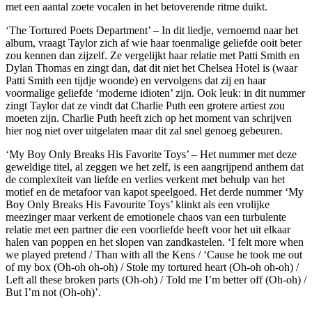
met een aantal zoete vocalen in het betoverende ritme duikt.
‘The Tortured Poets Department’ – In dit liedje, vernoemd naar het
album, vraagt Taylor zich af wie haar toenmalige geliefde ooit beter
zou kennen dan zijzelf. Ze vergelijkt haar relatie met Patti Smith en
Dylan Thomas en zingt dan, dat dit niet het Chelsea Hotel is (waar
Patti Smith een tijdje woonde) en vervolgens dat zij en haar
voormalige geliefde ‘moderne idioten’ zijn. Ook leuk: in dit nummer
zingt Taylor dat ze vindt dat Charlie Puth een grotere artiest zou
moeten zijn. Charlie Puth heeft zich op het moment van schrijven
hier nog niet over uitgelaten maar dit zal snel genoeg gebeuren.
‘My Boy Only Breaks His Favorite Toys’ – Het nummer met deze
geweldige titel, al zeggen we het zelf, is een aangrijpend anthem dat
de complexiteit van liefde en verlies verkent met behulp van het
motief en de metafoor van kapot speelgoed. Het derde nummer ‘My
Boy Only Breaks His Favourite Toys’ klinkt als een vrolijke
meezinger maar verkent de emotionele chaos van een turbulente
relatie met een partner die een voorliefde heeft voor het uit elkaar
halen van poppen en het slopen van zandkastelen. ‘I felt more when
we played pretend / Than with all the Kens / ‘Cause he took me out
of my box (Oh-oh oh-oh) / Stole my tortured heart (Oh-oh oh-oh) /
Left all these broken parts (Oh-oh) / Told me I’m better off (Oh-oh) /
But I’m not (Oh-oh)’.