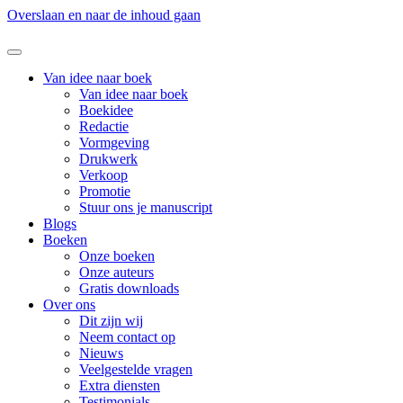
Overslaan en naar de inhoud gaan
Van idee naar boek
Van idee naar boek
Boekidee
Redactie
Vormgeving
Drukwerk
Verkoop
Promotie
Stuur ons je manuscript
Blogs
Boeken
Onze boeken
Onze auteurs
Gratis downloads
Over ons
Dit zijn wij
Neem contact op
Nieuws
Veelgestelde vragen
Extra diensten
Testimonials