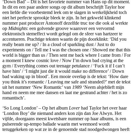
‘Down Bad’ – Dit is het favoriete nummer van Hans op dit moment.
In dit en een paar andere songs op dit album beschrijft Taylor hoe
een liefde die voorbestemd leek om te slagen in werkelijkheid toch
niet het perfecte sprookje bleek te zijn. In het gekweld klinkend
nummer past producer Antonoff dezelfde truc toe die ook al werkte
op
Midnights
: een golvende groove waarover een vervormd
elektronisch stemeffect wordt gelegd om de sfeer van hartzeer te
accentueren. Prachtige teksten waarin de pijn doorklinkt: ‘Did you
really beam me up? / In a cloud of sparkling dust / Just to do
experiments on / Tell me I was the chosen one / Showed me that this
world is bigger than us / Then sent me back where I came from / For
a moment I knew cosmic love / Now I’m down bad crying at the
gym / Everything comes out teenage petulance / ‘Fuck it if I can’t
have him’ / ‘I might just die it would make no difference’ / Down
bad waking up in blood’. Een mooie overlap is de tekst: ‘How dare
you think it’s romantic / Leaving me safe and stranded?’ met de tekst
uit het nummer ‘New Romantic’ van
1989
‘Neem alsjeblieft mijn
hand en neem me mee dansen en laat me gestrand achter / het is zo
romantisch’.
‘So Long London’ – Op het album
Lover
had Taylor het over haar
‘London Boy’ die niemand anders kon zijn dan Joe Alwyn. Het
vijfde, doorgaans meest kwetsbare nummer op haar albums, is een
pulserende up-tempo ballade waarin met weemoed wordt
teruggekeken op wat ze in de genoemde stad noodgedwongen heeft