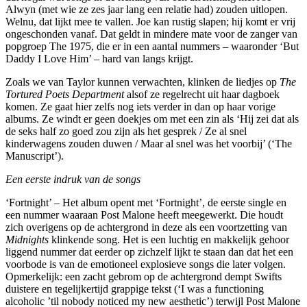
Alwyn (met wie ze zes jaar lang een relatie had) zouden uitlopen.
Welnu, dat lijkt mee te vallen. Joe kan rustig slapen; hij komt er vrij
ongeschonden vanaf. Dat geldt in mindere mate voor de zanger van
popgroep The 1975, die er in een aantal nummers – waaronder ‘But
Daddy I Love Him’ – hard van langs krijgt.
Zoals we van Taylor kunnen verwachten, klinken de liedjes op
The
Tortured Poets Department
alsof ze regelrecht uit haar dagboek
komen. Ze gaat hier zelfs nog iets verder in dan op haar vorige
albums. Ze windt er geen doekjes om met een zin als ‘Hij zei dat als
de seks half zo goed zou zijn als het gesprek / Ze al snel
kinderwagens zouden duwen / Maar al snel was het voorbij’ (‘The
Manuscript’).
Een eerste indruk van de songs
‘Fortnight’ – Het album opent met ‘Fortnight’, de eerste single en
een nummer waaraan Post Malone heeft meegewerkt. Die houdt
zich overigens op de achtergrond in deze als een voortzetting van
Midnights
klinkende song. Het is een luchtig en makkelijk gehoor
liggend nummer dat eerder op zichzelf lijkt te staan dan dat het een
voorbode is van de emotioneel explosieve songs die later volgen.
Opmerkelijk: een zacht gebrom op de achtergrond dempt Swifts
duistere en tegelijkertijd grappige tekst (‘I was a functioning
alcoholic ’til nobody noticed my new aesthetic’) terwijl Post Malone