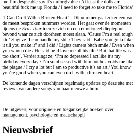
me I’m despicable say it’s unforgivable / At least the dolls are
beautiful fuck me up Florida / I need to forget so take me to Florida’.
‘I Can Do It With a Broken Heart’ – Dit nummer gaat zeker een van
de meest besproken nummers worden. Het gaat over de momenten
tijdens de
Eras Tour
toen ze zich op een emotioneel dieptepunt
bevond waar ze zich doorheen moest slaan. ‘Cause I’m a real tough
kid’ zingt ze ‘I can handle my shit / They said “Babe you gotta fake
it till you make it” and I did / Lights camera bitch smile / Even when
you wanna die / He said he’d love me all his life / But that life was
too short’. Verder zingt ze: ‘I’m so depressed I act like it’s my
birthday every day / I’m so obsessed with him but he avoids me like
the plague / I cry a lot but I am so productive it’s an art / You know
you’re good when you can even do it with a broken heart’.
De komende dagen verschijnen regelmatig updates op deze site met
reviews van andere songs van haar nieuwe album.
De uitgeverij voor originele en toegankelijke boeken over
management, psychologie en maatschappij
Nieuwsbrief