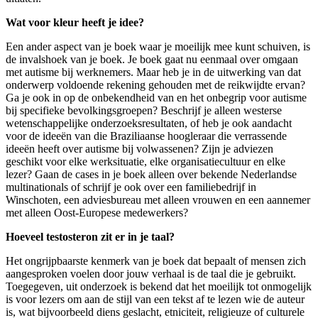
Wat voor kleur heeft je idee?
Een ander aspect van je boek waar je moeilijk mee kunt schuiven, is
de invalshoek van je boek. Je boek gaat nu eenmaal over omgaan
met autisme bij werknemers. Maar heb je in de uitwerking van dat
onderwerp voldoende rekening gehouden met de reikwijdte ervan?
Ga je ook in op de onbekendheid van en het onbegrip voor autisme
bij specifieke bevolkingsgroepen? Beschrijf je alleen westerse
wetenschappelijke onderzoeksresultaten, of heb je ook aandacht
voor de ideeën van die Braziliaanse hoogleraar die verrassende
ideeën heeft over autisme bij volwassenen? Zijn je adviezen
geschikt voor elke werksituatie, elke organisatiecultuur en elke
lezer? Gaan de cases in je boek alleen over bekende Nederlandse
multinationals of schrijf je ook over een familiebedrijf in
Winschoten, een adviesbureau met alleen vrouwen en een aannemer
met alleen Oost-Europese medewerkers?
Hoeveel testosteron zit er in je taal?
Het ongrijpbaarste kenmerk van je boek dat bepaalt of mensen zich
aangesproken voelen door jouw verhaal is de taal die je gebruikt.
Toegegeven, uit onderzoek is bekend dat het moeilijk tot onmogelijk
is voor lezers om aan de stijl van een tekst af te lezen wie de auteur
is, wat bijvoorbeeld diens geslacht, etniciteit, religieuze of culturele