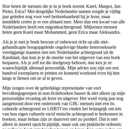
Hoe heten de mensen die je in je boek noemt: Karel, Margot, Jan-
Pieter, Erica? Met dergelijke Nederlandse namen zorgde je vijftig
jaar geleden nog voor veel herkenbaarheid bij je lezer, maar
inmiddels creëer je er een afstand mee. Meer dan een kwart van alle
Nederlanders heeft een migratieachtergrond. Miljoenen mensen
heten geen Karel maar Mohammed, geen Erica maar Aleksandra.
Als je je met je boek bewust of onbewust richt op alle niet-
gehandicapte hoogopgeleide ongelovige blanke heteroseksuele
veertigjarige mannen met een Nederlandse achtergrond uit de
Randstad, dan kun je je de moeite van het uitgeven van een boek
besparen. Als je zelf tot die doelgroep behoort, dan ken je ze
waarschijnlijk allemaal persoonlijk. Mijn advies zou zijn om een
handvol exemplaren te printen en komend weekend even bij hen
langs te fietsen om ze af te geven.
Mijn zorgen over de gebrekkige representatie van veel
bevolkingsgroepen in non-fictieboeken baseer ik niet alleen op mijn
persoonlijke ervaring als lezer en uitgever. Het werd vorig jaar nog
aangetoond door een onderzoek van GfK: mensen met een bi-
culturele achtergrond en LHBTI’ers vinden het belangrijk om iets
van hun eigen culturele en/of etnische achtergrond te herkennen in
boeken, maar helaas zijn ze daarover niet zo positief. Dat is niet
alleen in moreel opzicht pijnlijk, maar ook om praktische redenen: