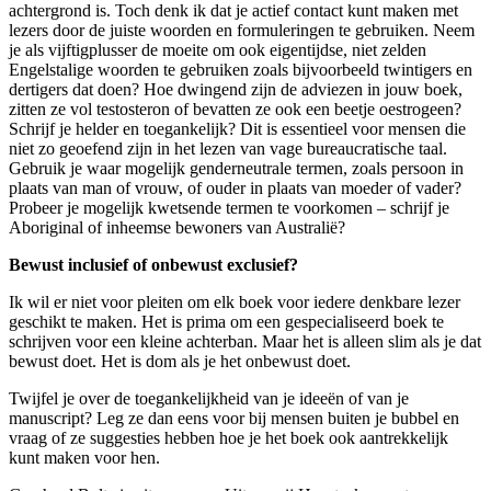
achtergrond is. Toch denk ik dat je actief contact kunt maken met
lezers door de juiste woorden en formuleringen te gebruiken. Neem
je als vijftigplusser de moeite om ook eigentijdse, niet zelden
Engelstalige woorden te gebruiken zoals bijvoorbeeld twintigers en
dertigers dat doen? Hoe dwingend zijn de adviezen in jouw boek,
zitten ze vol testosteron of bevatten ze ook een beetje oestrogeen?
Schrijf je helder en toegankelijk? Dit is essentieel voor mensen die
niet zo geoefend zijn in het lezen van vage bureaucratische taal.
Gebruik je waar mogelijk genderneutrale termen, zoals persoon in
plaats van man of vrouw, of ouder in plaats van moeder of vader?
Probeer je mogelijk kwetsende termen te voorkomen – schrijf je
Aboriginal of inheemse bewoners van Australië?
Bewust inclusief of onbewust exclusief?
Ik wil er niet voor pleiten om elk boek voor iedere denkbare lezer
geschikt te maken. Het is prima om een gespecialiseerd boek te
schrijven voor een kleine achterban. Maar het is alleen slim als je dat
bewust doet. Het is dom als je het onbewust doet.
Twijfel je over de toegankelijkheid van je ideeën of van je
manuscript? Leg ze dan eens voor bij mensen buiten je bubbel en
vraag of ze suggesties hebben hoe je het boek ook aantrekkelijk
kunt maken voor hen.