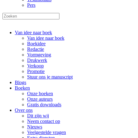
Pers
Van idee naar boek
Van idee naar boek
Boekidee
Redactie
Vormgeving
Drukwerk
Verkoop
Promotie
Stuur ons je manuscript
Blogs
Boeken
Onze boeken
Onze auteurs
Gratis downloads
Over ons
Dit zijn wij
Neem contact op
Nieuws
Veelgestelde vragen
Extra diensten