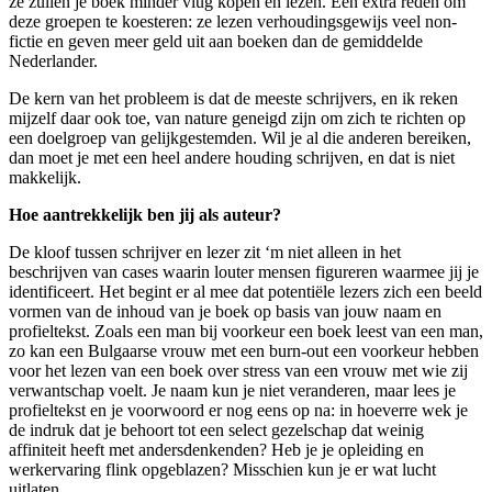
ze zullen je boek minder vlug kopen en lezen. Een extra reden om
deze groepen te koesteren: ze lezen verhoudingsgewijs veel non-
fictie en geven meer geld uit aan boeken dan de gemiddelde
Nederlander.
De kern van het probleem is dat de meeste schrijvers, en ik reken
mijzelf daar ook toe, van nature geneigd zijn om zich te richten op
een doelgroep van gelijkgestemden. Wil je al die anderen bereiken,
dan moet je met een heel andere houding schrijven, en dat is niet
makkelijk.
Hoe aantrekkelijk ben jij als auteur?
De kloof tussen schrijver en lezer zit ‘m niet alleen in het
beschrijven van cases waarin louter mensen figureren waarmee jij je
identificeert. Het begint er al mee dat potentiële lezers zich een beeld
vormen van de inhoud van je boek op basis van jouw naam en
profieltekst. Zoals een man bij voorkeur een boek leest van een man,
zo kan een Bulgaarse vrouw met een burn-out een voorkeur hebben
voor het lezen van een boek over stress van een vrouw met wie zij
verwantschap voelt. Je naam kun je niet veranderen, maar lees je
profieltekst en je voorwoord er nog eens op na: in hoeverre wek je
de indruk dat je behoort tot een select gezelschap dat weinig
affiniteit heeft met andersdenkenden? Heb je je opleiding en
werkervaring flink opgeblazen? Misschien kun je er wat lucht
uitlaten.