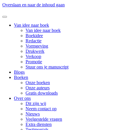
Overslaan en naar de inhoud gaan
Van idee naar boek
Van idee naar boek
Boekidee
Redactie
Vormgeving
Drukwerk
Verkoop
Promotie
Stuur ons je manuscript
Blogs
Boeken
Onze boeken
Onze auteurs
Gratis downloads
Over ons
Dit zijn wij
Neem contact op
Nieuws
Veelgestelde vragen
Extra diensten
Testimonials